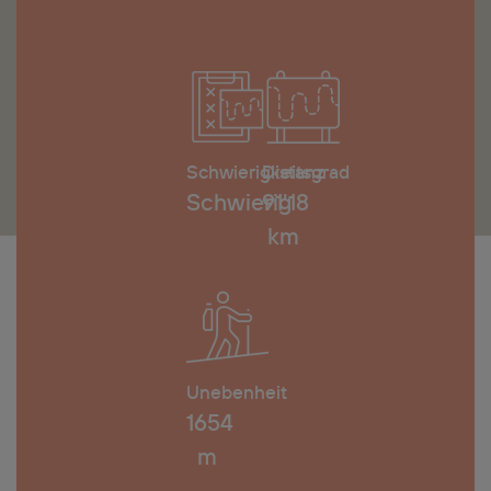
Schwierigkeitsgrad
Distanz
Schwierig
91'18
km
Unebenheit
1654
m