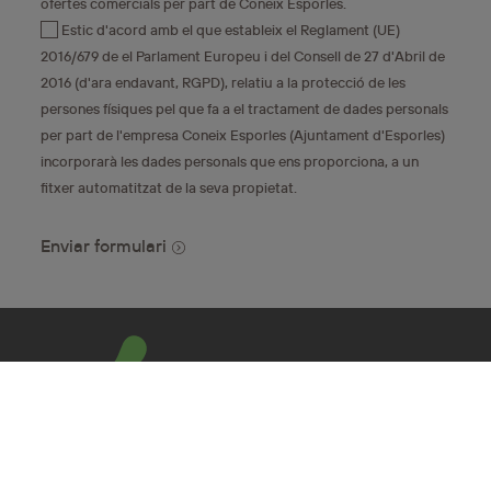
ofertes comercials per part de Coneix Esporles.
Estic d'acord amb el que estableix el Reglament (UE)
2016/679 de el Parlament Europeu i del Consell de 27 d'Abril de
2016 (d'ara endavant, RGPD), relatiu a la protecció de les
persones físiques pel que fa a el tractament de dades personals
per part de l'empresa Coneix Esporles (Ajuntament d'Esporles)
incorporarà les dades personals que ens proporciona, a un
fitxer automatitzat de la seva propietat.
Enviar formulari