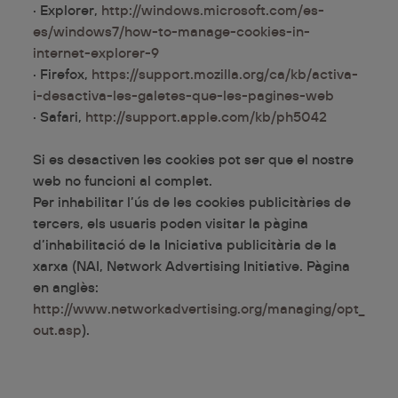
· Explorer,
http://windows.microsoft.com/es-
es/windows7/how-to-manage-cookies-in-
internet-explorer-9
· Firefox,
https://support.mozilla.org/ca/kb/activa-
i-desactiva-les-galetes-que-les-pagines-web
· Safari,
http://support.apple.com/kb/ph5042
Si es desactiven les cookies pot ser que el nostre
web no funcioni al complet.
Per inhabilitar l’ús de les cookies publicitàries de
tercers, els usuaris poden visitar la pàgina
d’inhabilitació de la Iniciativa publicitària de la
xarxa (NAI, Network Advertising Initiative. Pàgina
en anglès:
http://www.networkadvertising.org/managing/opt_
out.asp
).