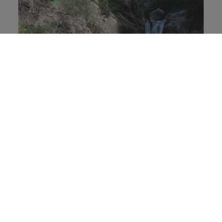
Naturals
Si ets dels que li agrada perdre's per la
naturalesa, aquí trobaràs rutes totalment
úniques i màgiques.
Veure més