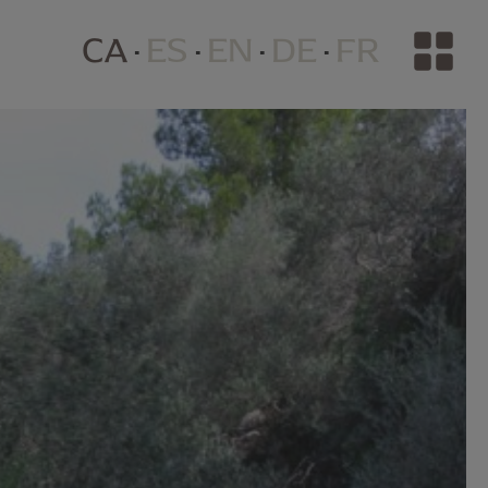
CA
ES
EN
DE
FR